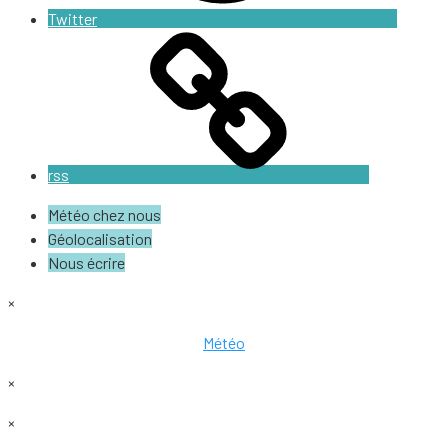
Twitter
rss
Météo chez nous
Géolocalisation
Nous écrire
×
Météo
×
×